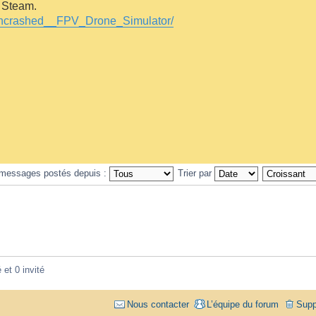
r Steam.
Uncrashed__FPV_Drone_Simulator/
s messages postés depuis :
Trier par
 et 0 invité
Nous contacter
L’équipe du forum
Supp