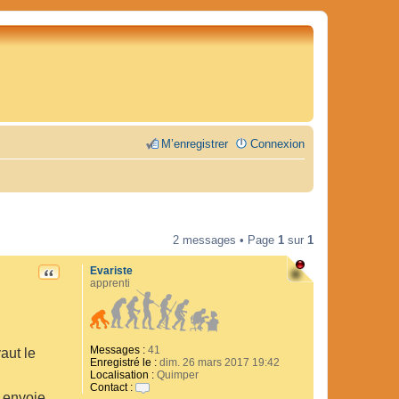
M’enregistrer
Connexion
2 messages • Page
1
sur
1
Evariste
CITATION
apprenti
Messages :
41
aut le
Enregistré le :
dim. 26 mars 2017 19:42
Localisation :
Quimper
Contact :
 envoie