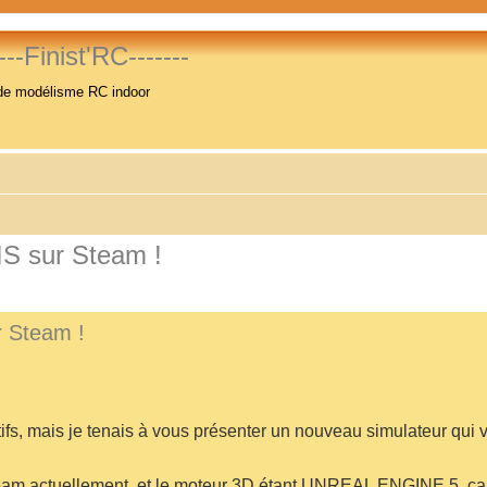
----Finist'RC-------
de modélisme RC indoor
S sur Steam !
 Steam !
ctifs, mais je tenais à vous présenter un nouveau simulateur qui v
eam actuellement, et le moteur 3D étant UNREAL ENGINE 5, ça