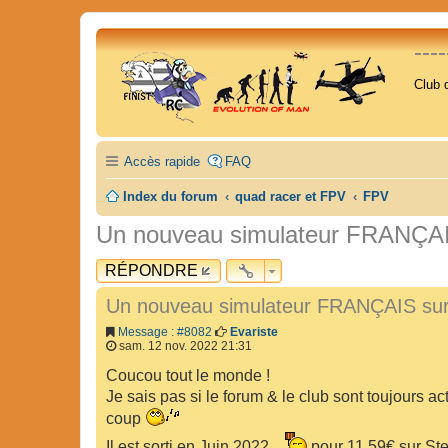
---
Club 
Accès rapide
FAQ
Index du forum
quad racer et FPV
FPV
Un nouveau simulateur FRANÇAI
RÉPONDRE
Un nouveau simulateur FRANÇAIS sur
Message : #8082
Evariste
sam. 12 nov. 2022 21:31
Coucou tout le monde !
Je sais pas si le forum & le club sont toujours a
coup
Il est sorti en Juin 2022,
pour 11.59€ sur St