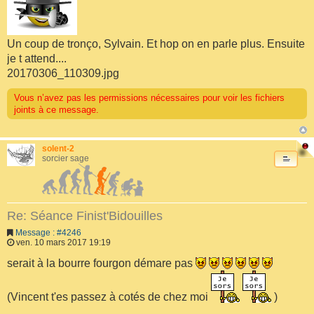
Un coup de tronço, Sylvain. Et hop on en parle plus. Ensuite
je t attend....
20170306_110309.jpg
Vous n’avez pas les permissions nécessaires pour voir les fichiers
joints à ce message.
solent-2
sorcier sage
Re: Séance Finist'Bidouilles
Message : #4246
ven. 10 mars 2017 19:19
serait à la bourre fourgon démare pas
(Vincent t'es passez à cotés de chez moi
)