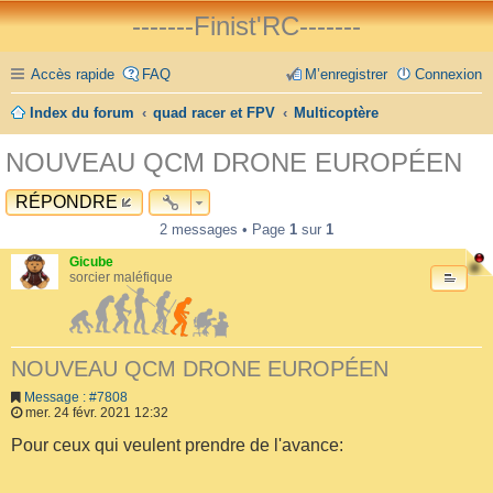
-------Finist'RC-------
Accès rapide
FAQ
M’enregistrer
Connexion
Index du forum
quad racer et FPV
Multicoptère
NOUVEAU QCM DRONE EUROPÉEN
RÉPONDRE
2 messages • Page
1
sur
1
Gicube
sorcier maléfique
NOUVEAU QCM DRONE EUROPÉEN
Message : #7808
mer. 24 févr. 2021 12:32
Pour ceux qui veulent prendre de l'avance: