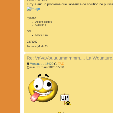
Il n'y a aucun problème que l'absence de solution ne puis
Kyosho
Airium Spitfire
Caliber 5
DJI
Mavic Pro
GSR260
Taranis (Mode 2)
Re: VaVaVouuuummmmm.... La Wouature..
Message : #8420
TAZ
mar. 31 mars 2026 15:30