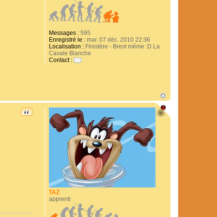
Messages :
595
Enregistré le :
mar. 07 déc. 2010 22:36
Localisation :
Finistère - Brest même :D La
Cavale Blanche
Contact :
C
o
n
t
a
c
t
CITATION
e
r
K
y
r
i
a
n
TAZ
apprenti