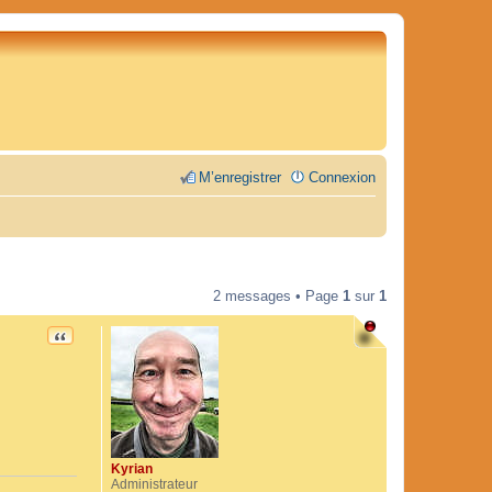
M’enregistrer
Connexion
2 messages • Page
1
sur
1
CITATION
Kyrian
Administrateur