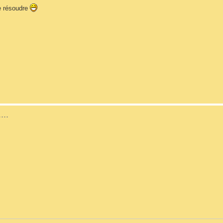
se résoudre
..