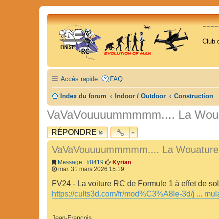
---
Club 
Accès rapide
FAQ
Index du forum
Indoor / Outdoor
Construction
VaVaVouuuummmmm.... La Wouat
RÉPONDRE
VaVaVouuuummmmm.... La Wouature.
Message : #8419
Kyrian
mar. 31 mars 2026 15:19
FV24 - La voiture RC de Formule 1 à effet de sol 
https://cults3d.com/fr/mod%C3%A8le-3d/j ... mul
Jean-François