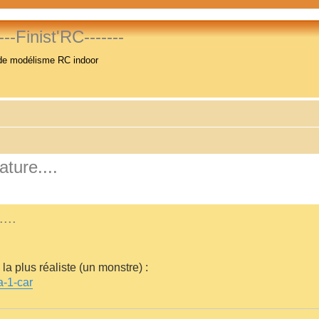
----Finist'RC-------
de modélisme RC indoor
ure....
...
la plus réaliste (un monstre) :
a-1-car