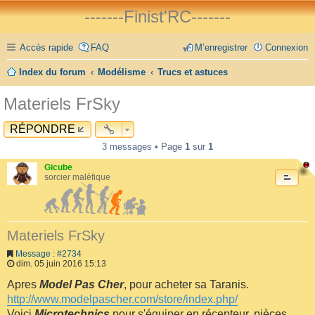
-------Finist'RC-------
Accès rapide
FAQ
M’enregistrer
Connexion
Index du forum
Modélisme
Trucs et astuces
Materiels FrSky
RÉPONDRE
3 messages • Page
1
sur
1
Gicube
sorcier maléfique
Materiels FrSky
Message : #2734
dim. 05 juin 2016 15:13
Apres
Model Pas Cher
, pour acheter sa Taranis.
http://www.modelpascher.com/store/index.php/
Voici
Microtechnics
pour s'équiper en récepteur, pièces