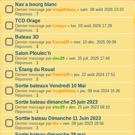
Nav a bourg blanc
Dernier message par
longtalldany
«
sam. 08 août 2026 13:33
Réponses :
7
TCD Orage
Dernier message par
Loopys
«
lun. 03 août 2026 17:29
Réponses :
1
Bateau 3D
Dernier message par
Exocet29
«
mer. 10 déc. 2025 09:39
Réponses :
3
Salon Ploulec'h
Dernier message par
vinc29
«
ven. 25 juil. 2025 17:44
Réponses :
1
L’Étang du Roual
Dernier message par
Patrice29
«
jeu. 22 août 2024 17:51
Réponses :
2
Sortie bateaux Vendredi 10 Mai
Dernier message par
longtalldany
«
jeu. 09 mai 2024 16:26
Réponses :
1
Sortie bateau dimanche 25 juin 2023
Dernier message par
vinc29
«
dim. 25 juin 2023 09:10
Réponses :
1
Sorttie bateau Dimanche 11 Juin 2023
Dernier message par
blu
«
ven. 09 juin 2023 18:56
Réponses :
1
Sortie bateau dimanche 28 mai