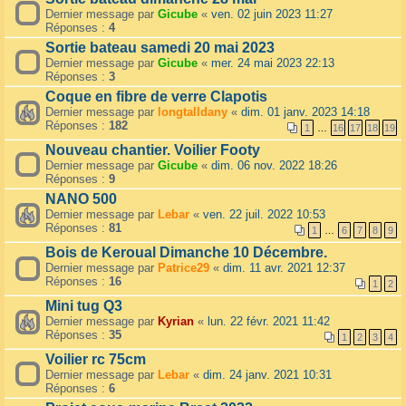
Dernier message par
Gicube
«
ven. 02 juin 2023 11:27
Réponses :
4
Sortie bateau samedi 20 mai 2023
Dernier message par
Gicube
«
mer. 24 mai 2023 22:13
Réponses :
3
Coque en fibre de verre Clapotis
Dernier message par
longtalldany
«
dim. 01 janv. 2023 14:18
Réponses :
182
1
…
16
17
18
19
Nouveau chantier. Voilier Footy
Dernier message par
Gicube
«
dim. 06 nov. 2022 18:26
Réponses :
9
NANO 500
Dernier message par
Lebar
«
ven. 22 juil. 2022 10:53
Réponses :
81
1
…
6
7
8
9
Bois de Keroual Dimanche 10 Décembre.
Dernier message par
Patrice29
«
dim. 11 avr. 2021 12:37
Réponses :
16
1
2
Mini tug Q3
Dernier message par
Kyrian
«
lun. 22 févr. 2021 11:42
Réponses :
35
1
2
3
4
Voilier rc 75cm
Dernier message par
Lebar
«
dim. 24 janv. 2021 10:31
Réponses :
6