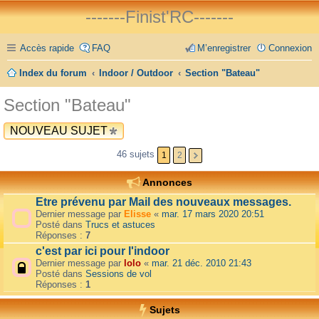
-------Finist'RC-------
Accès rapide
FAQ
M’enregistrer
Connexion
Index du forum
Indoor / Outdoor
Section "Bateau"
Section "Bateau"
NOUVEAU SUJET
46 sujets
1
2
Annonces
Etre prévenu par Mail des nouveaux messages.
Dernier message par
Elisse
«
mar. 17 mars 2020 20:51
Posté dans
Trucs et astuces
Réponses :
7
c'est par ici pour l'indoor
Dernier message par
lolo
«
mar. 21 déc. 2010 21:43
Posté dans
Sessions de vol
Réponses :
1
Sujets