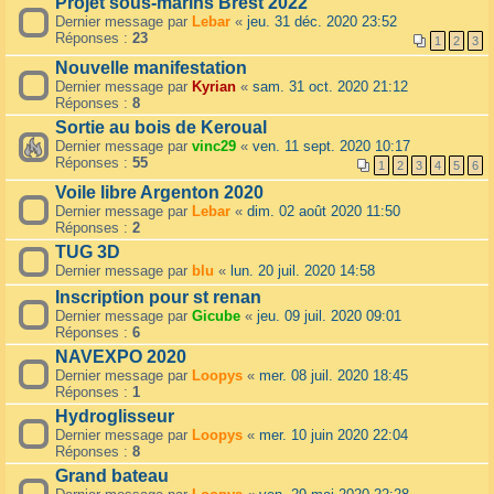
Projet sous-marins Brest 2022
Dernier message par
Lebar
«
jeu. 31 déc. 2020 23:52
Réponses :
23
1
2
3
Nouvelle manifestation
Dernier message par
Kyrian
«
sam. 31 oct. 2020 21:12
Réponses :
8
Sortie au bois de Keroual
Dernier message par
vinc29
«
ven. 11 sept. 2020 10:17
Réponses :
55
1
2
3
4
5
6
Voile libre Argenton 2020
Dernier message par
Lebar
«
dim. 02 août 2020 11:50
Réponses :
2
TUG 3D
Dernier message par
blu
«
lun. 20 juil. 2020 14:58
Inscription pour st renan
Dernier message par
Gicube
«
jeu. 09 juil. 2020 09:01
Réponses :
6
NAVEXPO 2020
Dernier message par
Loopys
«
mer. 08 juil. 2020 18:45
Réponses :
1
Hydroglisseur
Dernier message par
Loopys
«
mer. 10 juin 2020 22:04
Réponses :
8
Grand bateau