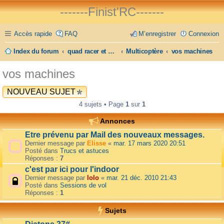
-------Finist'RC-------
Accès rapide
FAQ
M’enregistrer
Connexion
Index du forum
quad racer et FPV
Multicoptère
vos machines
vos machines
NOUVEAU SUJET
4 sujets • Page
1
sur
1
Annonces
Etre prévenu par Mail des nouveaux messages.
Dernier message par
Elisse
«
mar. 17 mars 2020 20:51
Posté dans
Trucs et astuces
Réponses :
7
c'est par ici pour l'indoor
Dernier message par
lolo
«
mar. 21 déc. 2010 21:43
Posté dans
Sessions de vol
Réponses :
1
Sujets