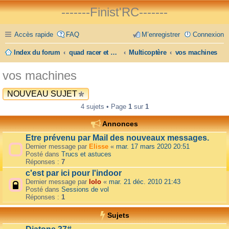
-------Finist'RC-------
Accès rapide
FAQ
M’enregistrer
Connexion
Index du forum
quad racer et FPV
Multicoptère
vos machines
vos machines
NOUVEAU SUJET
4 sujets • Page
1
sur
1
Annonces
Etre prévenu par Mail des nouveaux messages.
Dernier message par
Elisse
«
mar. 17 mars 2020 20:51
Posté dans
Trucs et astuces
Réponses :
7
c'est par ici pour l'indoor
Dernier message par
lolo
«
mar. 21 déc. 2010 21:43
Posté dans
Sessions de vol
Réponses :
1
Sujets