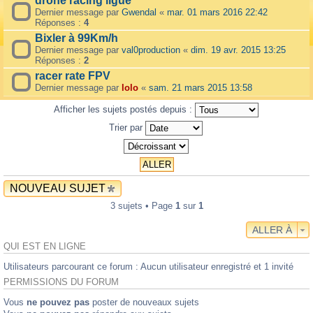
drone racing ligue
Dernier message par
Gwendal
«
mar. 01 mars 2016 22:42
Réponses :
4
Bixler à 99Km/h
Dernier message par
val0production
«
dim. 19 avr. 2015 13:25
Réponses :
2
racer rate FPV
Dernier message par
lolo
«
sam. 21 mars 2015 13:58
Afficher les sujets postés depuis :
Trier par
NOUVEAU SUJET
3 sujets • Page
1
sur
1
ALLER À
QUI EST EN LIGNE
Utilisateurs parcourant ce forum : Aucun utilisateur enregistré et 1 invité
PERMISSIONS DU FORUM
Vous
ne pouvez pas
poster de nouveaux sujets