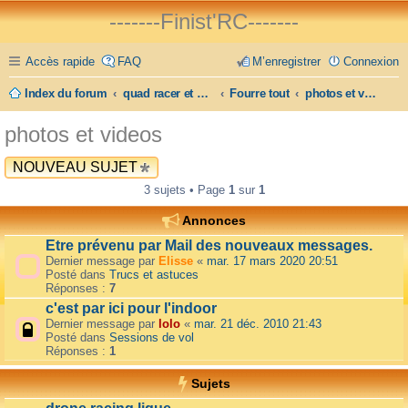
-------Finist'RC-------
Accès rapide
FAQ
M’enregistrer
Connexion
Index du forum
quad racer et FPV
Fourre tout
photos et videos
photos et videos
NOUVEAU SUJET
3 sujets • Page
1
sur
1
Annonces
Etre prévenu par Mail des nouveaux messages.
Dernier message par
Elisse
«
mar. 17 mars 2020 20:51
Posté dans
Trucs et astuces
Réponses :
7
c'est par ici pour l'indoor
Dernier message par
lolo
«
mar. 21 déc. 2010 21:43
Posté dans
Sessions de vol
Réponses :
1
Sujets