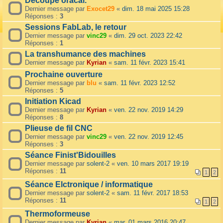
Découpe oracal.
Dernier message par
Exocet29
«
dim. 18 mai 2025 15:28
Réponses :
3
Sessions FabLab, le retour
Dernier message par
vinc29
«
dim. 29 oct. 2023 22:42
Réponses :
1
La transhumance des machines
Dernier message par
Kyrian
«
sam. 11 févr. 2023 15:41
Prochaine ouverture
Dernier message par
blu
«
sam. 11 févr. 2023 12:52
Réponses :
5
Initiation Kicad
Dernier message par
Kyrian
«
ven. 22 nov. 2019 14:29
Réponses :
8
Plieuse de fil CNC
Dernier message par
vinc29
«
ven. 22 nov. 2019 12:45
Réponses :
3
Séance Finist'Bidouilles
Dernier message par
solent-2
«
ven. 10 mars 2017 19:19
Réponses :
11
1
2
Séance Elctronique / informatique
Dernier message par
solent-2
«
sam. 11 févr. 2017 18:53
Réponses :
11
1
2
Thermoformeuse
Dernier message par
Kyrian
«
mar. 01 mars 2016 20:47