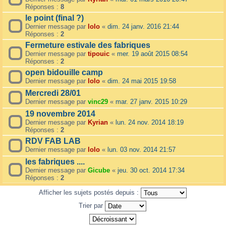
Réponses :
8
le point (final ?)
Dernier message par
lolo
«
dim. 24 janv. 2016 21:44
Réponses :
2
Fermeture estivale des fabriques
Dernier message par
tipouic
«
mer. 19 août 2015 08:54
Réponses :
2
open bidouille camp
Dernier message par
lolo
«
dim. 24 mai 2015 19:58
Mercredi 28/01
Dernier message par
vinc29
«
mar. 27 janv. 2015 10:29
19 novembre 2014
Dernier message par
Kyrian
«
lun. 24 nov. 2014 18:19
Réponses :
2
RDV FAB LAB
Dernier message par
lolo
«
lun. 03 nov. 2014 21:57
les fabriques ....
Dernier message par
Gicube
«
jeu. 30 oct. 2014 17:34
Réponses :
2
Afficher les sujets postés depuis :
Trier par