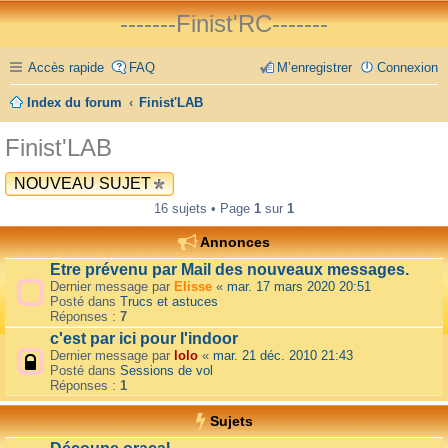
-------Finist'RC-------
Accès rapide
FAQ
M’enregistrer
Connexion
Index du forum
Finist'LAB
Finist'LAB
NOUVEAU SUJET
16 sujets • Page
1
sur
1
Annonces
Etre prévenu par Mail des nouveaux messages.
Dernier message par
Elisse
«
mar. 17 mars 2020 20:51
Posté dans
Trucs et astuces
Réponses :
7
c'est par ici pour l'indoor
Dernier message par
lolo
«
mar. 21 déc. 2010 21:43
Posté dans
Sessions de vol
Réponses :
1
Sujets