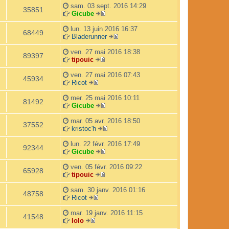
l
o
e
m
i
e
s
sam. 03 sept. 2016 14:29
35851
e
i
e
e
r
a
Gicube
d
r
s
V
r
n
g
e
l
s
o
m
i
e
lun. 13 juin 2016 16:37
68449
r
e
a
i
e
e
Bladerunner
n
d
g
r
s
r
V
i
e
e
l
s
m
o
ven. 27 mai 2016 18:38
89397
e
r
e
a
e
i
tipouic
r
n
V
d
g
s
r
m
i
o
e
e
s
l
ven. 27 mai 2016 07:43
45934
e
e
i
r
a
e
Ricot
s
r
V
r
n
g
d
s
m
o
l
i
e
e
mer. 25 mai 2016 10:11
81492
a
e
i
e
e
r
Gicube
g
s
r
d
r
V
n
e
s
l
e
m
o
i
mar. 05 avr. 2016 18:50
37552
a
e
r
e
i
e
kristoc'h
g
d
n
s
r
V
r
e
e
i
s
l
o
m
lun. 22 févr. 2016 17:49
92344
r
e
a
e
i
e
Gicube
n
r
g
d
V
r
s
i
m
e
e
o
l
s
ven. 05 févr. 2016 09:22
65928
e
e
r
i
e
a
tipouic
r
s
V
n
r
d
g
m
s
o
i
l
e
e
sam. 30 janv. 2016 01:16
48758
e
a
i
e
e
r
Ricot
s
V
g
r
r
d
n
s
o
e
l
m
e
i
mar. 19 janv. 2016 11:15
41548
a
i
e
e
r
e
lolo
V
g
r
d
s
n
r