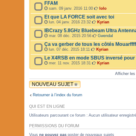
FFAM
sam. 09 janv. 2016 11:00
lolo
Et que LA FORCE soit avec toi
lun. 04 janv. 2016 23:32
Kyrian
IBCrazy 5.8GHz Bluebeam Ultra Antenn
mar. 08 déc. 2015 20:56
Gwendal
Ça va gerber de tous les côtés Mouarffffff
lun. 07 déc. 2015 18:11
Kyrian
Le X4RSB en mode SBUS inversé pour 
mer. 11 nov. 2015 18:31
Kyrian
Afficher les
NOUVEAU SUJET
Retourner à l’index du forum
QUI EST EN LIGNE
Utilisateurs parcourant ce forum : Aucun utilisateur enregistré
PERMISSIONS DU FORUM
Vous
ne pouvez pas
poster de nouveaux sujets