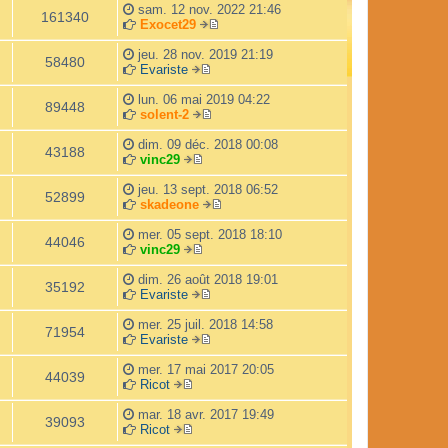
r
d
sam. 12 nov. 2022 21:46
l
e
161340
Exocet29
e
r
V
d
n
o
jeu. 28 nov. 2019 21:19
e
i
58480
i
Evariste
r
e
V
r
n
r
o
l
lun. 06 mai 2019 04:22
i
m
89448
i
e
solent-2
e
e
r
V
d
r
s
l
o
e
dim. 09 déc. 2018 00:08
m
s
43188
e
i
r
vinc29
e
a
V
d
r
n
s
g
o
e
l
i
jeu. 13 sept. 2018 06:52
s
e
52899
i
r
e
e
skadeone
a
r
n
d
r
V
g
l
i
e
m
o
mer. 05 sept. 2018 18:10
e
44046
e
e
r
e
i
vinc29
d
V
r
n
s
r
e
o
m
i
s
l
dim. 26 août 2018 19:01
35192
r
i
e
e
a
e
Evariste
n
r
s
V
r
g
d
i
l
s
o
m
e
e
mer. 25 juil. 2018 14:58
71954
e
e
a
i
e
r
Evariste
r
d
g
r
V
s
n
m
e
e
l
o
s
i
mer. 17 mai 2017 20:05
44039
e
r
e
i
a
e
Ricot
V
s
n
d
r
g
r
o
s
i
e
l
e
m
mar. 18 avr. 2017 19:49
39093
i
a
e
r
e
e
Ricot
r
V
g
r
n
d
s