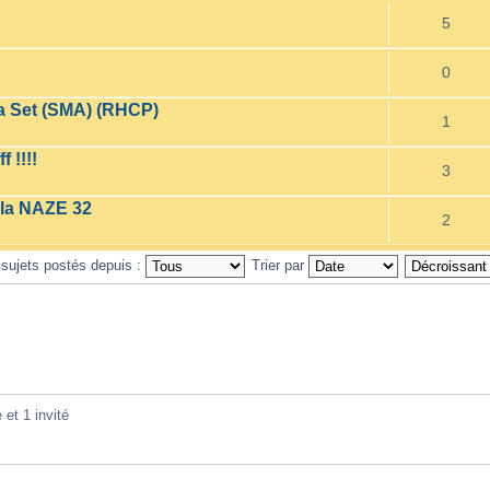
5
0
a Set (SMA) (RHCP)
1
 !!!!
3
la NAZE 32
2
 sujets postés depuis :
Trier par
 et 1 invité