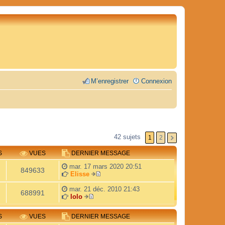
M’enregistrer
Connexion
42 sujets
1
2
S
VUES
DERNIER MESSAGE
mar. 17 mars 2020 20:51
849633
Elisse
V
o
mar. 21 déc. 2010 21:43
688991
i
lolo
V
r
o
l
S
VUES
DERNIER MESSAGE
i
e