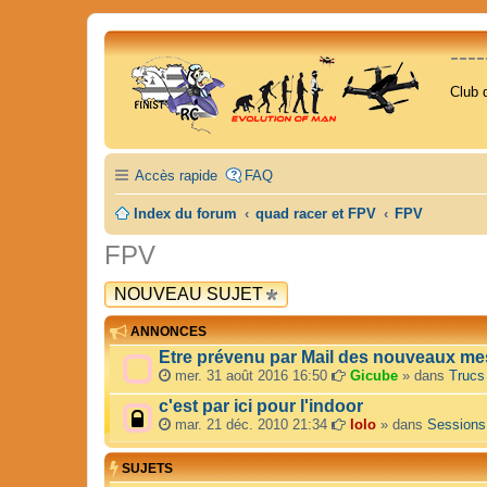
---
Club 
Accès rapide
FAQ
Index du forum
quad racer et FPV
FPV
FPV
NOUVEAU SUJET
ANNONCES
Etre prévenu par Mail des nouveaux me
mer. 31 août 2016 16:50
Gicube
» dans
Trucs
c'est par ici pour l'indoor
mar. 21 déc. 2010 21:34
lolo
» dans
Sessions
SUJETS