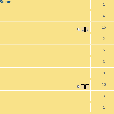
Steam !
1
4
15
1
2
2
5
3
0
10
1
2
3
1