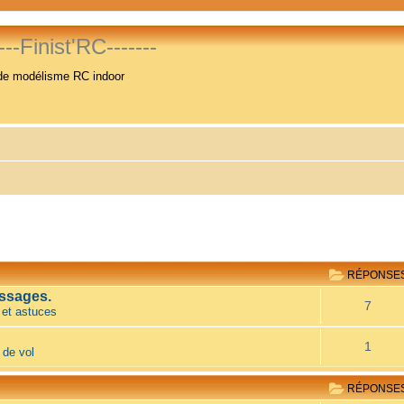
----Finist'RC-------
de modélisme RC indoor
RÉPONSE
ssages.
7
 et astuces
1
 de vol
RÉPONSE