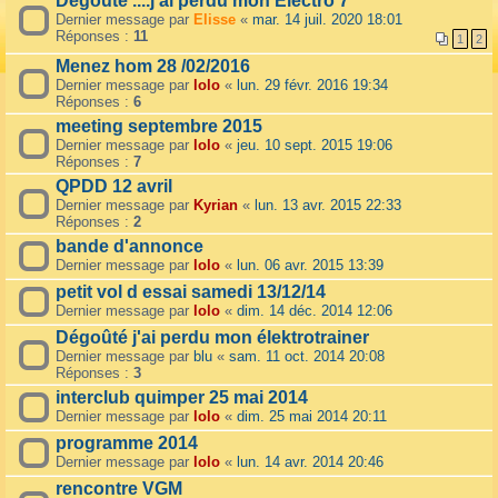
Dégouté ....j'ai perdu mon Electro 7
Dernier message par
Elisse
«
mar. 14 juil. 2020 18:01
Réponses :
11
1
2
Menez hom 28 /02/2016
Dernier message par
lolo
«
lun. 29 févr. 2016 19:34
Réponses :
6
meeting septembre 2015
Dernier message par
lolo
«
jeu. 10 sept. 2015 19:06
Réponses :
7
QPDD 12 avril
Dernier message par
Kyrian
«
lun. 13 avr. 2015 22:33
Réponses :
2
bande d'annonce
Dernier message par
lolo
«
lun. 06 avr. 2015 13:39
petit vol d essai samedi 13/12/14
Dernier message par
lolo
«
dim. 14 déc. 2014 12:06
Dégoûté j'ai perdu mon élektrotrainer
Dernier message par
blu
«
sam. 11 oct. 2014 20:08
Réponses :
3
interclub quimper 25 mai 2014
Dernier message par
lolo
«
dim. 25 mai 2014 20:11
programme 2014
Dernier message par
lolo
«
lun. 14 avr. 2014 20:46
rencontre VGM