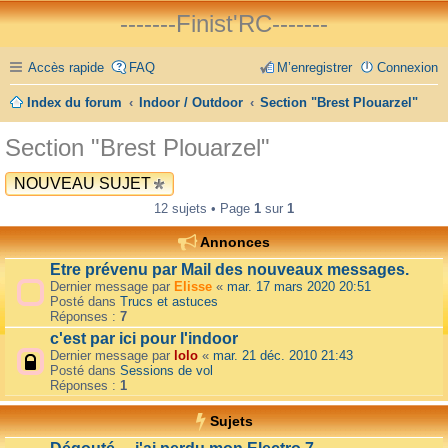
-------Finist'RC-------
Accès rapide
FAQ
M’enregistrer
Connexion
Index du forum
Indoor / Outdoor
Section "Brest Plouarzel"
Section "Brest Plouarzel"
NOUVEAU SUJET
12 sujets • Page
1
sur
1
Annonces
Etre prévenu par Mail des nouveaux messages.
Dernier message par
Elisse
«
mar. 17 mars 2020 20:51
Posté dans
Trucs et astuces
Réponses :
7
c'est par ici pour l'indoor
Dernier message par
lolo
«
mar. 21 déc. 2010 21:43
Posté dans
Sessions de vol
Réponses :
1
Sujets