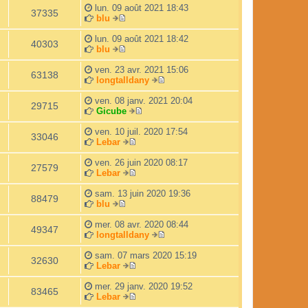
l
o
i
m
e
s
e
lun. 09 août 2021 18:43
37335
e
i
e
e
a
r
blu
V
d
r
r
s
g
n
o
e
l
m
s
e
i
lun. 09 août 2021 18:42
40303
i
r
e
e
a
e
blu
r
V
n
d
s
g
r
l
o
i
e
s
e
m
ven. 23 avr. 2021 15:06
63138
e
i
e
r
a
e
longtalldany
d
r
r
n
g
s
V
e
l
m
i
e
s
o
ven. 08 janv. 2021 20:04
29715
r
e
e
e
a
i
Gicube
n
d
s
r
V
g
r
i
e
s
m
o
e
l
ven. 10 juil. 2020 17:54
33046
e
r
a
e
i
e
Lebar
r
n
g
s
V
r
d
m
i
e
s
o
l
e
ven. 26 juin 2020 08:17
27579
e
e
a
i
e
r
Lebar
s
r
g
r
V
d
n
s
m
e
l
o
e
i
sam. 13 juin 2020 19:36
88479
a
e
e
i
r
e
blu
g
s
V
d
r
n
r
e
s
o
e
l
i
m
mer. 08 avr. 2020 08:44
49347
a
i
r
e
e
e
longtalldany
g
r
n
d
r
s
V
e
l
i
e
m
s
o
sam. 07 mars 2020 15:19
32630
e
e
r
e
a
i
Lebar
d
r
n
V
s
g
r
e
m
i
o
s
e
l
mer. 29 janv. 2020 19:52
83465
r
e
e
i
a
e
Lebar
n
s
r
r
V
g
d