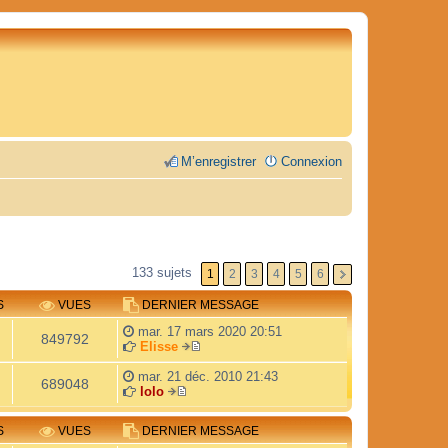
M’enregistrer
Connexion
133 sujets
1
2
3
4
5
6
S
VUES
DERNIER MESSAGE
mar. 17 mars 2020 20:51
849792
Elisse
V
o
mar. 21 déc. 2010 21:43
689048
i
lolo
V
r
o
l
S
VUES
DERNIER MESSAGE
i
e