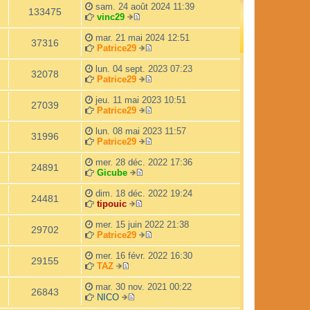
r
d
sam. 24 août 2024 11:39
l
e
133475
vinc29
e
r
V
d
n
o
mar. 21 mai 2024 12:51
e
i
37316
i
Patrice29
r
e
r
V
n
r
l
o
lun. 04 sept. 2023 07:23
i
m
32078
e
i
Patrice29
e
e
d
r
V
r
s
e
l
o
jeu. 11 mai 2023 10:51
m
s
27039
r
e
i
Patrice29
e
a
n
d
r
V
s
g
i
e
l
o
lun. 08 mai 2023 11:57
s
e
31996
e
r
e
i
Patrice29
a
r
n
d
r
V
g
m
i
e
l
o
mer. 28 déc. 2022 17:36
e
24891
e
e
r
e
i
Gicube
s
V
r
n
d
r
s
o
m
i
e
l
dim. 18 déc. 2022 19:24
24481
a
i
e
e
r
e
tipouic
g
V
r
s
r
n
d
e
o
l
s
m
i
e
mer. 15 juin 2022 21:38
29702
i
e
a
e
e
r
Patrice29
r
d
g
s
r
n
V
l
e
e
s
m
i
o
mer. 16 févr. 2022 16:30
29155
e
r
a
e
e
i
TAZ
V
d
n
g
s
r
r
o
e
i
e
s
m
l
mar. 30 nov. 2021 00:22
26843
i
r
e
a
e
e
NICO
r
V
n
r
g
s
d