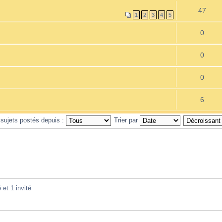
47
1
2
3
4
5
0
0
0
6
 sujets postés depuis :
Trier par
 et 1 invité