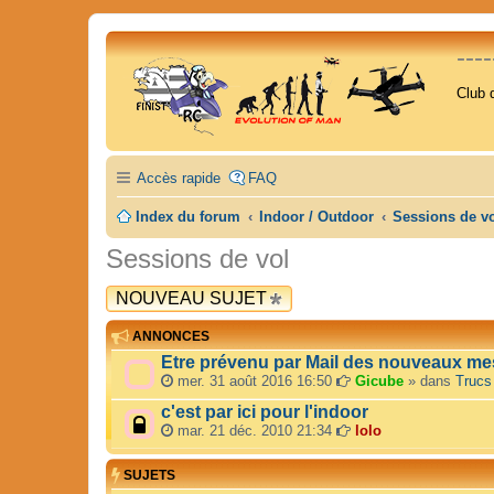
---
Club 
Accès rapide
FAQ
Index du forum
Indoor / Outdoor
Sessions de v
Sessions de vol
NOUVEAU SUJET
ANNONCES
Etre prévenu par Mail des nouveaux me
mer. 31 août 2016 16:50
Gicube
» dans
Trucs
c'est par ici pour l'indoor
mar. 21 déc. 2010 21:34
lolo
SUJETS