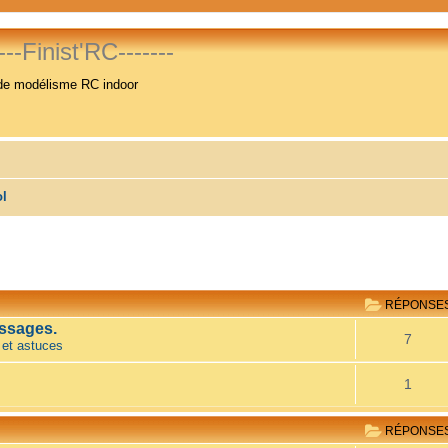
----Finist'RC-------
de modélisme RC indoor
ol
RÉPONSE
ssages.
7
 et astuces
1
RÉPONSE