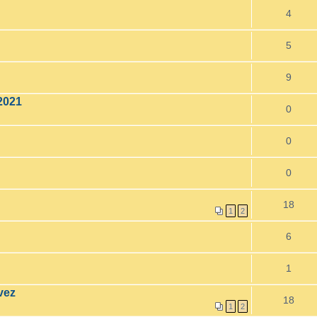
4
5
9
2021
0
0
0
18
1
2
6
1
vez
18
1
2