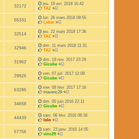
i
e
s
m
l
e
o
jeu. 19 avr. 2018 16:42
32172
e
a
e
e
r
i
TAZ
V
r
g
s
d
n
r
o
m
e
s
e
i
l
lun. 26 mars 2018 09:55
55331
i
e
a
r
e
e
Lebar
r
s
V
g
n
r
d
l
s
o
e
i
m
e
jeu. 22 mars 2018 17:36
32514
e
a
i
e
e
r
TAZ
d
V
g
r
r
s
n
e
o
e
l
m
s
i
dim. 11 mars 2018 11:31
32946
r
i
e
e
a
e
TAZ
n
r
V
d
s
g
r
i
l
o
e
s
e
m
dim. 19 nov. 2017 23:29
31962
e
e
i
r
a
e
Gicube
r
d
r
n
g
V
s
m
e
l
i
e
o
s
ven. 07 juil. 2017 12:08
29926
e
r
e
e
i
a
Gicube
s
n
d
r
r
V
g
s
i
e
m
l
o
e
mer. 08 févr. 2017 17:16
63285
a
e
r
e
e
i
maveric29
g
r
n
s
d
r
V
e
m
i
s
e
l
o
dim. 05 juin 2016 22:11
34658
e
e
a
r
e
i
Gicube
s
r
g
n
d
V
r
s
m
e
i
e
o
l
sam. 06 févr. 2016 08:36
44439
a
e
e
r
i
e
lolo
g
s
V
r
n
r
d
e
s
o
m
i
l
e
sam. 23 janv. 2016 14:05
57756
a
i
e
e
e
r
vinc29
g
r
V
s
r
d
n