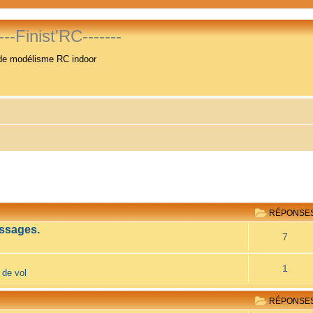
----Finist'RC-------
de modélisme RC indoor
RÉPONSE
ssages.
7
1
 de vol
RÉPONSE