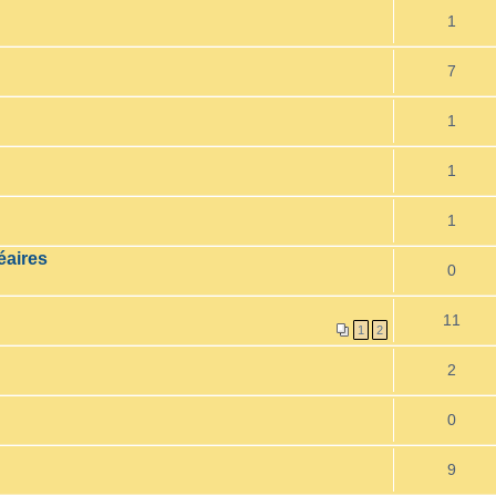
1
7
1
1
1
éaires
0
11
1
2
2
0
9