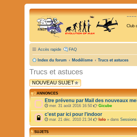
---
Club 
Accès rapide
FAQ
Index du forum
Modélisme
Trucs et astuces
Trucs et astuces
NOUVEAU SUJET
ANNONCES
Etre prévenu par Mail des nouveaux me
mer. 31 août 2016 16:50
Gicube
c'est par ici pour l'indoor
mar. 21 déc. 2010 21:34
lolo
» dans
Sessions
SUJETS