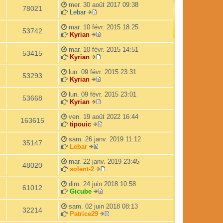
r
d
mer. 30 août 2017 09:38
l
e
78021
Lebar
e
r
V
d
n
o
mar. 10 févr. 2015 18:25
e
i
53742
i
Kyrian
r
e
r
V
n
r
l
o
mar. 10 févr. 2015 14:51
i
m
53415
e
i
Kyrian
e
e
d
r
V
r
s
e
l
o
lun. 09 févr. 2015 23:31
m
s
53293
r
e
i
Kyrian
e
a
n
d
r
V
s
g
i
e
l
o
lun. 09 févr. 2015 23:01
s
e
53668
e
r
e
i
Kyrian
a
r
n
d
r
V
g
m
i
e
l
o
ven. 19 août 2022 16:44
e
163615
e
e
r
e
i
tipouic
s
r
n
d
r
V
s
m
i
e
l
o
sam. 26 janv. 2019 11:12
35147
a
e
e
r
e
i
Lebar
g
V
s
r
n
d
r
e
o
s
m
i
e
l
mar. 22 janv. 2019 23:45
48020
i
a
e
e
r
e
solent-2
r
g
s
r
n
d
V
l
e
s
m
i
e
o
dim. 24 juin 2018 10:58
61012
e
a
e
e
r
i
Gicube
d
g
s
r
n
V
r
e
e
s
m
i
o
l
sam. 02 juin 2018 08:13
32214
r
a
e
e
i
e
Patrice29
n
g
s
r
r
d
V