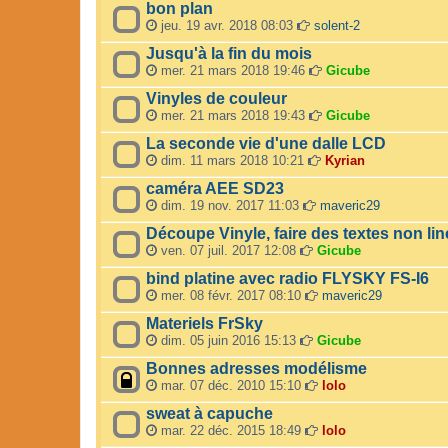
bon plan
jeu. 19 avr. 2018 08:03
solent-2
Jusqu'à la fin du mois
mer. 21 mars 2018 19:46
Gicube
Vinyles de couleur
mer. 21 mars 2018 19:43
Gicube
La seconde vie d'une dalle LCD
dim. 11 mars 2018 10:21
Kyrian
caméra AEE SD23
dim. 19 nov. 2017 11:03
maveric29
Découpe Vinyle, faire des textes non lin
ven. 07 juil. 2017 12:08
Gicube
bind platine avec radio FLYSKY FS-I6
mer. 08 févr. 2017 08:10
maveric29
Materiels FrSky
dim. 05 juin 2016 15:13
Gicube
Bonnes adresses modélisme
mar. 07 déc. 2010 15:10
lolo
sweat à capuche
mar. 22 déc. 2015 18:49
lolo