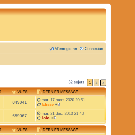
M’enregistrer
Connexion
32 sujets
1
2
S
VUES
DERNIER MESSAGE
mar. 17 mars 2020 20:51
849841
Elisse
V
o
mar. 21 déc. 2010 21:43
689067
i
lolo
V
r
o
l
S
VUES
DERNIER MESSAGE
i
e