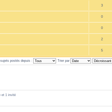
3
0
0
2
5
 sujets postés depuis :
Trier par
 et 1 invité