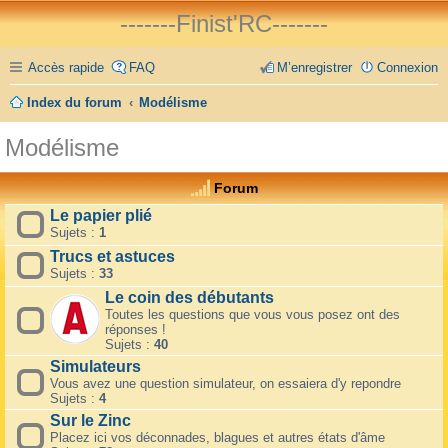
-------Finist'RC-------
Accès rapide
FAQ
M’enregistrer
Connexion
Index du forum
Modélisme
Modélisme
Forum
Le papier plié
Sujets :
1
Trucs et astuces
Sujets :
33
Le coin des débutants
Toutes les questions que vous vous posez ont des
réponses !
Sujets :
40
Simulateurs
Vous avez une question simulateur, on essaiera d'y repondre
Sujets :
4
Sur le Zinc
Placez ici vos déconnades, blagues et autres états d'âme