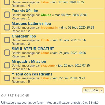
Dernier message par
Lebar
«
lun. 17 févr. 2020 18:22
Réponses :
4
Taranis X9 Lite
Dernier message par
Gicube
«
mar. 04 févr. 2020 20:02
Réponses :
1
Marques batteries lipo
Dernier message par
hiboumarin
«
dim. 02 févr. 2020 20:23
Réponses :
2
Chargeur lipo
Dernier message par
Tibzh
«
ven. 31 janv. 2020 17:26
Réponses :
2
SIMULATEUR GRATUIT
Dernier message par
Lebar
«
ven. 24 janv. 2020 19:06
Réponses :
6
Mi-quadri / Mi-avion
Dernier message par
skadeone
«
jeu. 28 nov. 2019 07:25
Réponses :
6
Y sont con ces Ricains
Dernier message par
Lebar
«
ven. 22 nov. 2019 09:21
Réponses :
5
ALLER À
QUI EST EN LIGNE
Utilisateurs parcourant ce forum : Aucun utilisateur enregistré et 1 invité