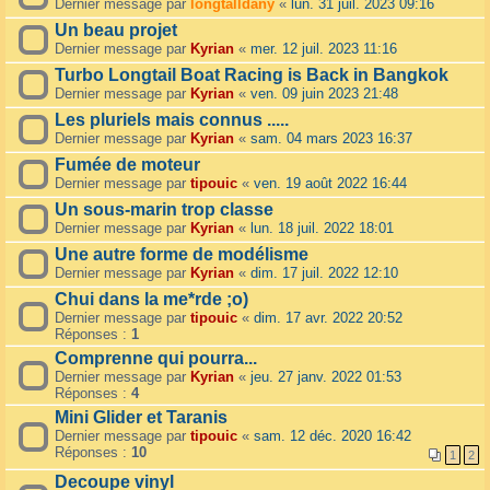
Dernier message par
longtalldany
«
lun. 31 juil. 2023 09:16
Un beau projet
Dernier message par
Kyrian
«
mer. 12 juil. 2023 11:16
Turbo Longtail Boat Racing is Back in Bangkok
Dernier message par
Kyrian
«
ven. 09 juin 2023 21:48
Les pluriels mais connus .....
Dernier message par
Kyrian
«
sam. 04 mars 2023 16:37
Fumée de moteur
Dernier message par
tipouic
«
ven. 19 août 2022 16:44
Un sous-marin trop classe
Dernier message par
Kyrian
«
lun. 18 juil. 2022 18:01
Une autre forme de modélisme
Dernier message par
Kyrian
«
dim. 17 juil. 2022 12:10
Chui dans la me*rde ;o)
Dernier message par
tipouic
«
dim. 17 avr. 2022 20:52
Réponses :
1
Comprenne qui pourra...
Dernier message par
Kyrian
«
jeu. 27 janv. 2022 01:53
Réponses :
4
Mini Glider et Taranis
Dernier message par
tipouic
«
sam. 12 déc. 2020 16:42
Réponses :
10
1
2
Decoupe vinyl