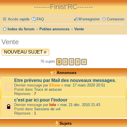
-------Finist'RC-------
Accès rapide
FAQ
M’enregistrer
Connexion
Index du forum
Petites annonces
Vente
Vente
NOUVEAU SUJET
76 sujets
1
2
3
4
Annonces
Etre prévenu par Mail des nouveaux messages.
Dernier message par
Elisse
«
mar. 17 mars 2020 20:51
Posté dans
Trucs et astuces
Réponses :
7
c'est par ici pour l'indoor
Dernier message par
lolo
«
mar. 21 déc. 2010 21:43
Posté dans
Sessions de vol
Réponses :
1
Sujets