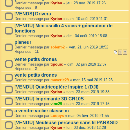
Dernier message par
Kyrian
«
jeu. 28 nov. 2019 17:26
Réponses :
8
[VENDS] Drivers
Dernier message par
Kyrian
«
sam. 10 août 2019 11:31
[VENDU] Mini oscillo 4 voies + générateur de
fonctions
Dernier message par
Kyrian
«
dim. 04 août 2019 15:08
planeur
Dernier message par
solent-2
«
ven. 21 juin 2019 18:52
Réponses :
11
1
2
vente petits drones
Dernier message par
tipouic
«
dim. 02 juin 2019 12:37
Réponses :
2
vente petits drones
Dernier message par
maveric29
«
mer. 15 mai 2019 12:23
[VENDU] Quadricoptère Inspire 1 (DJI)
Dernier message par
Kyrian
«
sam. 23 mars 2019 19:38
[VENDU] Imprimante 3D CR10S
Dernier message par
vinc29
«
sam. 23 mars 2019 17:15
a vendre voilier classe m
Dernier message par
Loopys
«
mar. 05 févr. 2019 21:55
[VENDU] Meuleuse-perceuse sans fil PARKSID
Dernier message par
Kyrian
«
lun. 03 déc. 2018 12:28