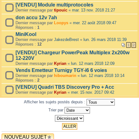
[VENDU] Module multiprotocoles
Dernier message par
tipouic
«
mar. 13 nov. 2018 21:27
don accu 12v 7ah
Dernier message par
Loopys
«
mer. 22 août 2018 09:47
Réponses :
1
MiniKool
Dernier message par
JakezdeBrest
«
lun. 26 mars 2018 11:39
Réponses :
12
1
2
[VENDU] Chargeur PowerPeak Multiplex 2x200w
12-220V
Dernier message par
Kyrian
«
lun. 12 mars 2018 12:09
Vends Emetteur Turnigy TGY-i6 6 voies
Dernier message par
hiboumarin
«
lun. 12 mars 2018 10:14
Réponses :
2
[VENDU] Quadri TBS Discovery Pro + Acc
Dernier message par
Kyrian
«
mer. 15 nov. 2017 09:42
Afficher les sujets postés depuis :
Trier par
NOUVEAU SUJET