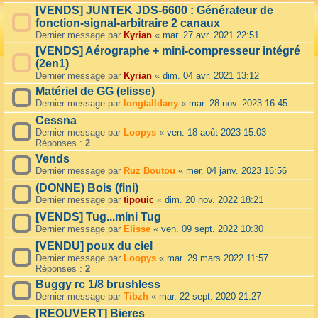
[VENDS] JUNTEK JDS-6600 : Générateur de
fonction-signal-arbitraire 2 canaux
Dernier message par
Kyrian
«
mar. 27 avr. 2021 22:51
[VENDS] Aérographe + mini-compresseur intégré
(2en1)
Dernier message par
Kyrian
«
dim. 04 avr. 2021 13:12
Matériel de GG (elisse)
Dernier message par
longtalldany
«
mar. 28 nov. 2023 16:45
Cessna
Dernier message par
Loopys
«
ven. 18 août 2023 15:03
Réponses :
2
Vends
Dernier message par
Ruz Boutou
«
mer. 04 janv. 2023 16:56
(DONNE) Bois (fini)
Dernier message par
tipouic
«
dim. 20 nov. 2022 18:21
[VENDS] Tug...mini Tug
Dernier message par
Elisse
«
ven. 09 sept. 2022 10:30
[VENDU] poux du ciel
Dernier message par
Loopys
«
mar. 29 mars 2022 11:57
Réponses :
2
Buggy rc 1/8 brushless
Dernier message par
Tibzh
«
mar. 22 sept. 2020 21:27
[REOUVERT] Bieres