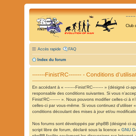
---
Club 
Accès rapide
FAQ
Index du forum
-------Finist'RC------- - Conditions d’utilisa
En accédant à « -------Finist'RC------- » (désigné ci-apr
responsable des conditions suivantes. Si vous n’accept
Finist'RC------- ». Nous pouvons modifier celles-ci à 
celles-ci par vous-même. Si vous continuez d’utiliser 
conditions découlant des mises à jour et/ou modificati
Nos forums sont développés par phpBB (désigné ci-apr
script libre de forum, déclaré sous la licence «
GNU Ge
phpBB facilite seulement les discussions sur Intern