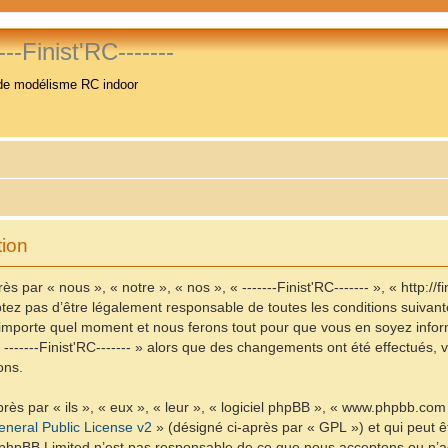
----Finist'RC-------
de modélisme RC indoor
tion
ès par « nous », « notre », « nos », « -------Finist'RC------- », « http://f
ez pas d’être légalement responsable de toutes les conditions suivantes,
n’importe quel moment et nous ferons tout pour que vous en soyez informé
« -------Finist'RC------- » alors que des changements ont été effectués
ons.
ès par « ils », « eux », « leur », « logiciel phpBB », « www.phpbb.com
neral Public License v2
» (désigné ci-après par « GPL ») et qui peut 
et. phpBB Limited n’est pas responsable de ce que nous acceptons ou 