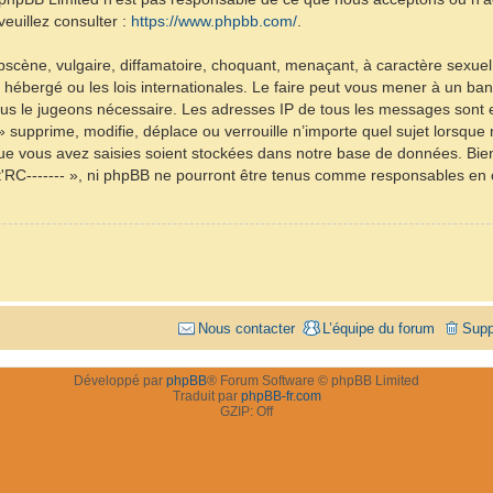
euillez consulter :
https://www.phpbb.com/
.
scène, vulgaire, diffamatoire, choquant, menaçant, à caractère sexuel 
 est hébergé ou les lois internationales. Le faire peut vous mener à un
i nous le jugeons nécessaire. Les adresses IP de tous les messages sont
- » supprime, modifie, déplace ou verrouille n’importe quel sujet lorsqu
e vous avez saisies soient stockées dans notre base de données. Bien
ist'RC------- », ni phpBB ne pourront être tenus comme responsables en
Nous contacter
L’équipe du forum
Supp
Développé par
phpBB
® Forum Software © phpBB Limited
Traduit par
phpBB-fr.com
GZIP: Off