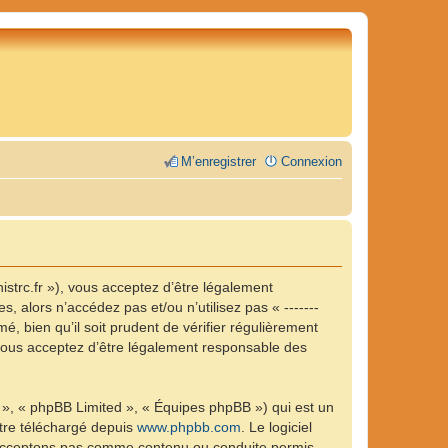
M’enregistrer
Connexion
inistrc.fr »), vous acceptez d’être légalement
 alors n’accédez pas et/ou n’utilisez pas « -------
, bien qu’il soit prudent de vérifier régulièrement
, vous acceptez d’être légalement responsable des
 », « phpBB Limited », « Équipes phpBB ») qui est un
être téléchargé depuis
www.phpbb.com
. Le logiciel
n’acceptons pas comme contenu ou conduite permis.