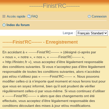
-------Finist'RC-------
Accès rapide
FAQ
Connexion
Index du forum
Langue :
-------Finist'RC------- - Enregistrement
En accédant à « -------Finist'RC------- » (désigné ci-après par
« nous », « notre », « nos », « -------Finist'RC------- »,
« http://finistrc.fr »), vous acceptez d’être légalement responsable
des conditions suivantes. Si vous n’acceptez pas d’être légalement
responsable de toutes les conditions suivantes, alors n’accédez
pas et/ou n’utilisez pas « -------Finist'RC------- ». Nous pouvons
modifier celles-ci à n’importe quel moment et nous ferons tout pour
que vous en soyez informé, bien qu’il soit prudent de vérifier
régulièrement celles-ci par vous-même. Si vous continuez d’utiliser
« -------Finist'RC------- » alors que des changements ont été
effectués, vous acceptez d’être légalement responsable des
conditions découlant des mises à jour et/ou modifications.