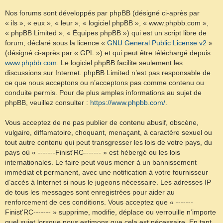
Nos forums sont développés par phpBB (désigné ci-après par
« ils », « eux », « leur », « logiciel phpBB », « www.phpbb.com »,
« phpBB Limited », « Équipes phpBB ») qui est un script libre de
forum, déclaré sous la licence «
GNU General Public License v2
»
(désigné ci-après par « GPL ») et qui peut être téléchargé depuis
www.phpbb.com
. Le logiciel phpBB facilite seulement les
discussions sur Internet. phpBB Limited n’est pas responsable de
ce que nous acceptons ou n’acceptons pas comme contenu ou
conduite permis. Pour de plus amples informations au sujet de
phpBB, veuillez consulter :
https://www.phpbb.com/
.
Vous acceptez de ne pas publier de contenu abusif, obscène,
vulgaire, diffamatoire, choquant, menaçant, à caractère sexuel ou
tout autre contenu qui peut transgresser les lois de votre pays, du
pays où « -------Finist'RC------- » est hébergé ou les lois
internationales. Le faire peut vous mener à un bannissement
immédiat et permanent, avec une notification à votre fournisseur
d’accès à Internet si nous le jugeons nécessaire. Les adresses IP
de tous les messages sont enregistrées pour aider au
renforcement de ces conditions. Vous acceptez que « -------
Finist'RC------- » supprime, modifie, déplace ou verrouille n’importe
quel sujet lorsque nous estimons que cela est nécessaire. En tant