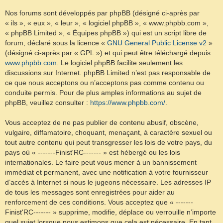
Nos forums sont développés par phpBB (désigné ci-après par
« ils », « eux », « leur », « logiciel phpBB », « www.phpbb.com »,
« phpBB Limited », « Équipes phpBB ») qui est un script libre de
forum, déclaré sous la licence «
GNU General Public License v2
»
(désigné ci-après par « GPL ») et qui peut être téléchargé depuis
www.phpbb.com
. Le logiciel phpBB facilite seulement les
discussions sur Internet. phpBB Limited n’est pas responsable de
ce que nous acceptons ou n’acceptons pas comme contenu ou
conduite permis. Pour de plus amples informations au sujet de
phpBB, veuillez consulter :
https://www.phpbb.com/
.
Vous acceptez de ne pas publier de contenu abusif, obscène,
vulgaire, diffamatoire, choquant, menaçant, à caractère sexuel ou
tout autre contenu qui peut transgresser les lois de votre pays, du
pays où « -------Finist'RC------- » est hébergé ou les lois
internationales. Le faire peut vous mener à un bannissement
immédiat et permanent, avec une notification à votre fournisseur
d’accès à Internet si nous le jugeons nécessaire. Les adresses IP
de tous les messages sont enregistrées pour aider au
renforcement de ces conditions. Vous acceptez que « -------
Finist'RC------- » supprime, modifie, déplace ou verrouille n’importe
quel sujet lorsque nous estimons que cela est nécessaire. En tant