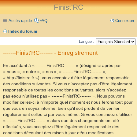
-------Finist'RC-------
Accès rapide
FAQ
Connexion
Index du forum
Langue :
-------Finist'RC------- - Enregistrement
En accédant à « -------Finist'RC------- » (désigné ci-après par
« nous », « notre », « nos », « -------Finist'RC------- »,
« http://finistrc.fr »), vous acceptez d’être légalement responsable
des conditions suivantes. Si vous n’acceptez pas d’être légalement
responsable de toutes les conditions suivantes, alors n’accédez
pas et/ou n’utilisez pas « -------Finist'RC------- ». Nous pouvons
modifier celles-ci à n’importe quel moment et nous ferons tout pour
que vous en soyez informé, bien qu’il soit prudent de vérifier
régulièrement celles-ci par vous-même. Si vous continuez d’utiliser
« -------Finist'RC------- » alors que des changements ont été
effectués, vous acceptez d’être légalement responsable des
conditions découlant des mises à jour et/ou modifications.