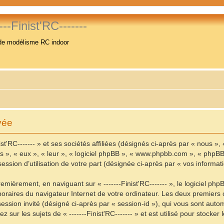
----Finist'RC-------
de modélisme RC indoor
ivée
t'RC------- » et ses sociétés affiliées (désignés ci-après par « nous », « 
« ils », « eux », « leur », « logiciel phpBB », « www.phpbb.com », « phpB
ession d’utilisation de votre part (désignée ci-après par « vos informati
mièrement, en naviguant sur « -------Finist'RC------- », le logiciel ph
mporaires du navigateur Internet de votre ordinateur. Les deux premiers c
e session invité (désigné ci-après par « session-id »), qui vous sont au
sur les sujets de « -------Finist'RC------- » et est utilisé pour stocker