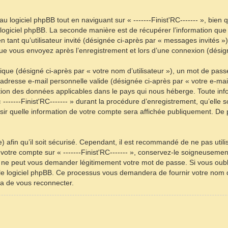
logiciel phpBB tout en naviguant sur « -------Finist'RC------- », bien 
 logiciel phpBB. La seconde manière est de récupérer l’information qu
n tant qu’utilisateur invité (désignée ci-après par « messages invités »),
ue vous envoyez après l’enregistrement et lors d’une connexion (désig
que (désigné ci-après par « votre nom d’utilisateur »), un mot de pass
adresse e-mail personnelle valide (désignée ci-après par « votre e-mail
ection des données applicables dans le pays qui nous héberge. Toute inf
-----Finist'RC------- » durant la procédure d’enregistrement, qu’elle soit
isir quelle information de votre compte sera affichée publiquement. De 
 afin qu’il soit sécurisé. Cependant, il est recommandé de ne pas utili
votre compte sur « -------Finist'RC------- », conservez-le soigneusement
ie ne peut vous demander légitimement votre mot de passe. Si vous oubli
le logiciel phpBB. Ce processus vous demandera de fournir votre nom d’ut
a de vous reconnecter.