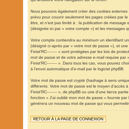
Nous pouvons également créer des cookies externes au 
prévu pour couvrir seulement les pages créées par le
être, et n’est pas limité à : la publication de message e
(désignée ici par « votre compte ») et les messages q
Votre compte contiendra au minimum un identifiant uni
(désigné ci-après par « votre mot de passe »), et une 
Finist'RC------- » sont protégées par les lois de prot
mot de passe et de votre adresse e-mail requise par « --
Finist'RC------- ». Dans tous les cas, vous pouvez cho
à l’envoi automatique d’e-mail par le logiciel phpBB.
Votre mot de passe est crypté (hashage à sens unique)
différents. Votre mot de passe est le moyen d’accès à 
Finist'RC------- », de phpBB ou une d’une tierce part
fonction « J’ai oublié mon mot de passe » fournie par 
générera un nouveau mot de passe qui vous permettr
RETOUR À LA PAGE DE CONNEXION