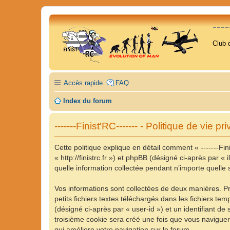
---
Club 
Accès rapide
FAQ
Index du forum
-------Finist'RC------- - Politique de vie pr
Cette politique explique en détail comment « -------Finis
« http://finistrc.fr ») et phpBB (désigné ci-après par 
quelle information collectée pendant n’importe quelle s
Vos informations sont collectées de deux manières. Pre
petits fichiers textes téléchargés dans les fichiers te
(désigné ci-après par « user-id ») et un identifiant d
troisième cookie sera créé une fois que vous naviguerez 
qui améliore votre navigation sur le forum.