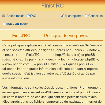
-------Finist'RC-------
Accès rapide
FAQ
M’enregistrer
Connexion
Index du forum
-------Finist'RC------- - Politique de vie privée
Cette politique explique en détail comment « -------Finist'RC------- »
et ses sociétés affiliées (désignés ci-après par « nous », « notre »,
« nos », « -------Finist'RC------- », « http://finistrc.fr ») et phpBB
(désigné ci-après par « ils », « eux », « leur », « logiciel phpBB »,
« www.phpbb.com », « phpBB Limited », « Équipes phpBB »)
utilisent n’importe quelle information collectée pendant n’importe
quelle session d’utilisation de votre part (désignée ci-après par
« vos informations »).
Vos informations sont collectées de deux manières. Premièrement,
en naviguant sur « -------Finist'RC------- », le logiciel phpBB créera
un certain nombre de cookies, qui sont des petits fichiers textes
téléchargés dans les fichiers temporaires du navigateur Internet de