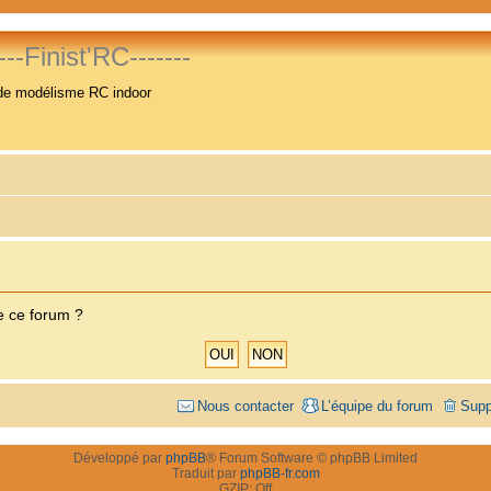
----Finist'RC-------
de modélisme RC indoor
e ce forum ?
Nous contacter
L’équipe du forum
Supp
Développé par
phpBB
® Forum Software © phpBB Limited
Traduit par
phpBB-fr.com
GZIP: Off