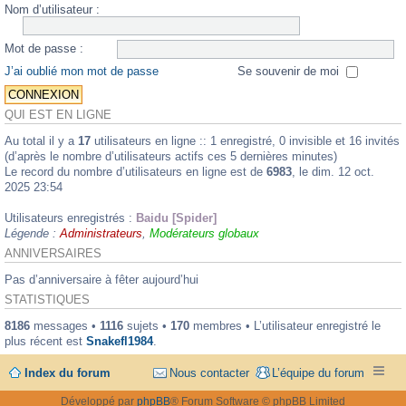
Nom d’utilisateur :
Mot de passe :
J’ai oublié mon mot de passe
Se souvenir de moi
QUI EST EN LIGNE
Au total il y a
17
utilisateurs en ligne :: 1 enregistré, 0 invisible et 16 invités
(d’après le nombre d’utilisateurs actifs ces 5 dernières minutes)
Le record du nombre d’utilisateurs en ligne est de
6983
, le dim. 12 oct.
2025 23:54
Utilisateurs enregistrés :
Baidu [Spider]
Légende :
Administrateurs
,
Modérateurs globaux
ANNIVERSAIRES
Pas d’anniversaire à fêter aujourd’hui
STATISTIQUES
8186
messages •
1116
sujets •
170
membres • L’utilisateur enregistré le
plus récent est
Snakefl1984
.
Index du forum
Nous contacter
L’équipe du forum
Développé par
phpBB
® Forum Software © phpBB Limited