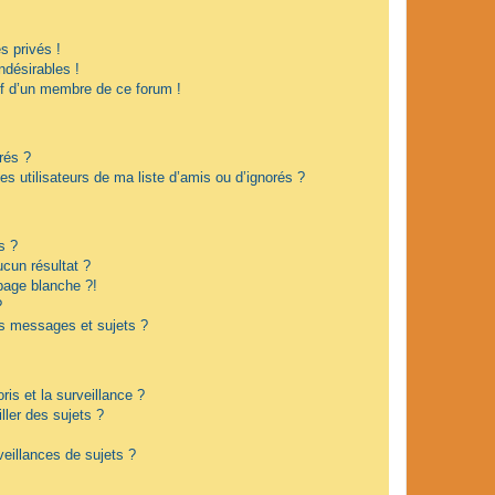
 privés !
ndésirables !
if d’un membre de ce forum !
rés ?
s utilisateurs de ma liste d’amis ou d’ignorés ?
s ?
cun résultat ?
page blanche ?!
?
s messages et sujets ?
oris et la surveillance ?
ler des sujets ?
eillances de sujets ?