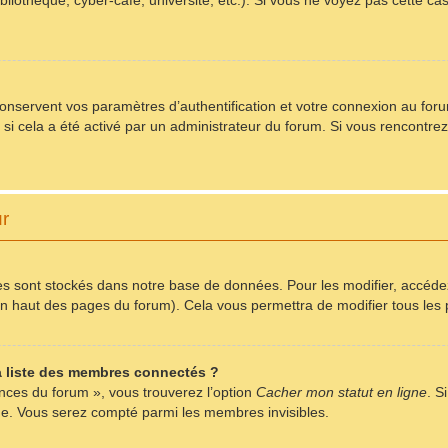
bliothèque, cyber-café, université, etc.). Si vous ne voyez pas cette ca
servent vos paramètres d’authentification et votre connexion au forum.
) si cela a été activé par un administrateur du forum. Si vous rencont
ur
s sont stockés dans notre base de données. Pour les modifier, accéd
r en haut des pages du forum). Cela vous permettra de modifier tous le
 liste des membres connectés ?
ences du forum », vous trouverez l’option
Cacher mon statut en ligne
. S
me. Vous serez compté parmi les membres invisibles.